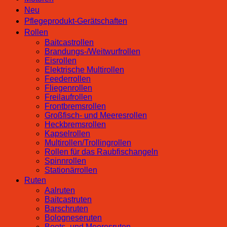
Neu
Pflegeprodukt-Gerätschaften
Rollen
Baitcastrollen
Brandungs-/Weitwurfrollen
Eisrollen
Elektrische Multirollen
Feederrollen
Fliegenrollen
Freilaufrollen
Frontbremsrollen
Großfisch- und Meeresrollen
Heckbremsrollen
Kapselrollen
Multirollen/Trollingrollen
Rollen für das Raubfischangeln
Spinnrollen
Stationärrollen
Ruten
Aalruten
Baitcastruten
Barschruten
Bologneseruten
Boots- und Meeresruten