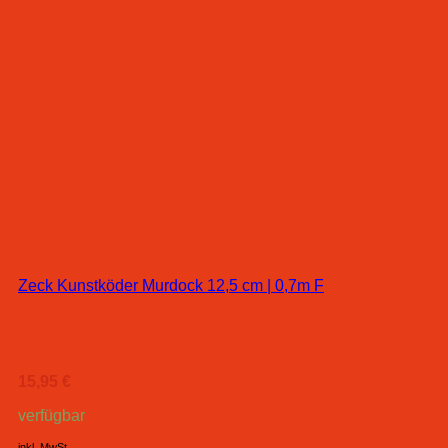
Zeck Kunstköder Murdock 12,5 cm | 0,7m F
15,95
€
verfügbar
inkl. MwSt.