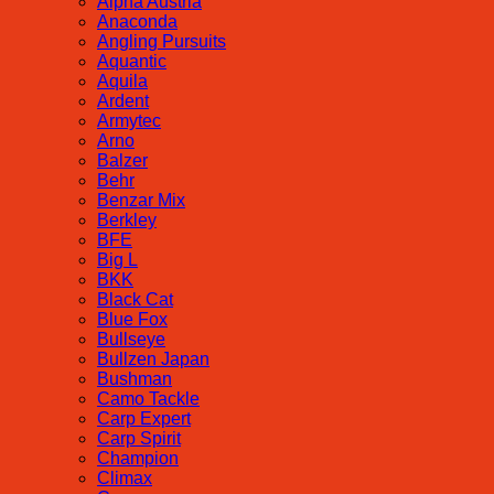
Alpha Austria
Anaconda
Angling Pursuits
Aquantic
Aquila
Ardent
Armytec
Arno
Balzer
Behr
Benzar Mix
Berkley
BFE
Big L
BKK
Black Cat
Blue Fox
Bullseye
Bullzen Japan
Bushman
Camo Tackle
Carp Expert
Carp Spirit
Champion
Climax