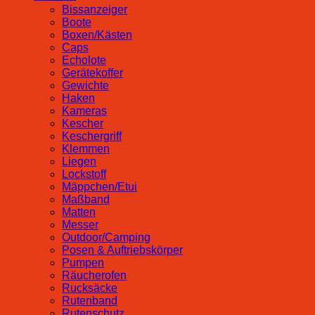
Bissanzeiger
Boote
Boxen/Kästen
Caps
Echolote
Gerätekoffer
Gewichte
Haken
Kameras
Kescher
Keschergriff
Klemmen
Liegen
Lockstoff
Mäppchen/Etui
Maßband
Matten
Messer
Outdoor/Camping
Posen & Auftriebskörper
Pumpen
Räucherofen
Rucksäcke
Rutenband
Rutenschutz