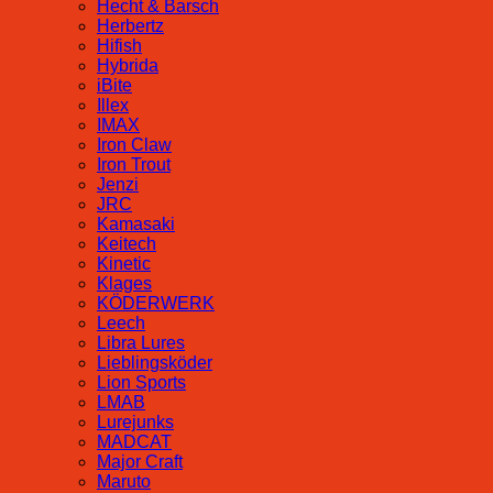
Hecht & Barsch
Herbertz
Hifish
Hybrida
iBite
Illex
IMAX
Iron Claw
Iron Trout
Jenzi
JRC
Kamasaki
Keitech
Kinetic
Klages
KÖDERWERK
Leech
Libra Lures
Lieblingsköder
Lion Sports
LMAB
Lurejunks
MADCAT
Major Craft
Maruto