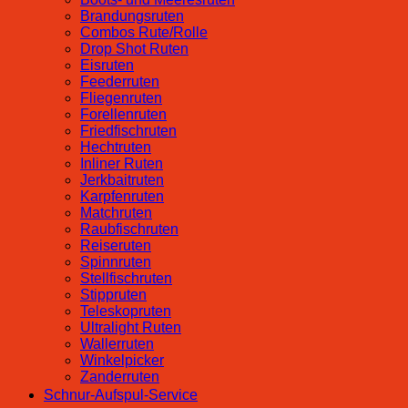
Brandungsruten
Combos Rute/Rolle
Drop Shot Ruten
Eisruten
Feederruten
Fliegenruten
Forellenruten
Friedfischruten
Hechtruten
Inliner Ruten
Jerkbaitruten
Karpfenruten
Matchruten
Raubfischruten
Reiseruten
Spinnruten
Stellfischruten
Stippruten
Teleskopruten
Ultralight Ruten
Wallerruten
Winkelpicker
Zanderruten
Schnur-Aufspul-Service