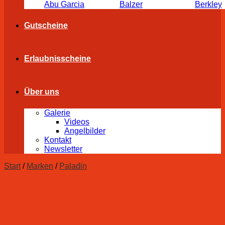
Abu Garcia
Balzer
Berkley
Gutscheine
Erlaubnisscheine
Über uns
Galerie
Videos
Angelbilder
Kontakt
Newsletter
Start
/
Marken
/
Paladin