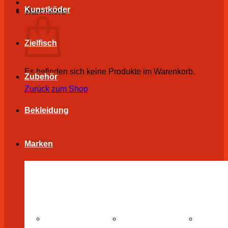
Kunstköder
Warenkorb
Zielfisch
Es befinden sich keine Produkte im Warenkorb.
Zubehör
Zurück zum Shop
Bekleidung
Marken