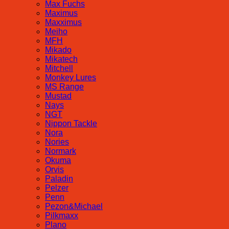
Max Fuchs
Maximus
Maxximus
Meiho
MFH
Mikado
Mikatech
Mitchell
Monkey Lures
MS Range
Mustad
Nays
NGT
Nippon Tackle
Nora
Nories
Normark
Okuma
Orvis
Paladin
Pelzer
Penn
Pezon&Michael
Pilkmaxx
Plano