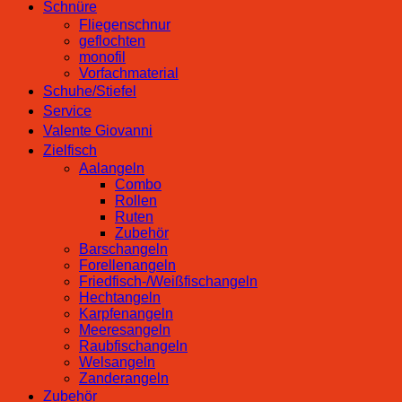
Schnüre
Fliegenschnur
geflochten
monofil
Vorfachmaterial
Schuhe/Stiefel
Service
Valente Giovanni
Zielfisch
Aalangeln
Combo
Rollen
Ruten
Zubehör
Barschangeln
Forellenangeln
Friedfisch-/Weißfischangeln
Hechtangeln
Karpfenangeln
Meeresangeln
Raubfischangeln
Welsangeln
Zanderangeln
Zubehör