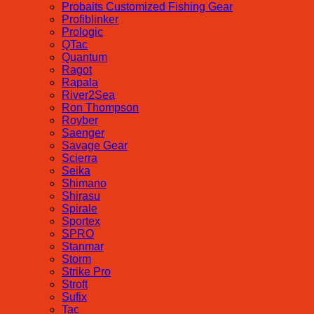
Probaits Customized Fishing Gear
Profiblinker
Prologic
QTac
Quantum
Ragot
Rapala
River2Sea
Ron Thompson
Royber
Saenger
Savage Gear
Scierra
Seika
Shimano
Shirasu
Spirale
Sportex
SPRO
Stanmar
Storm
Strike Pro
Stroft
Sufix
Tac