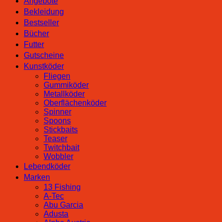
Angebote
Menge
Bekleidung
Bestseller
Bücher
Futter
Gutscheine
Kunstköder
Fliegen
Gummiköder
Metallköder
Oberflächenköder
Spinner
Spoons
Stickbaits
Teaser
Twitchbait
Wobbler
Lebendköder
Marken
13 Fishing
A-Tec
Abu Garcia
Adusta