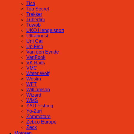
Tica
Top Secret
Trakker
Tubertini
Tuwob
UKO Hengelsport
Ultraboost
Uni Cat
Up Fish
Van den Eynde
VanFook
VK Baits
VMC
Water Wolf
Westin
WFT
Williamson
Wizard
WMS
YAD Fishing
Yo-Zuri
Zammataro
Zebco Europe
Zeck
Motoren