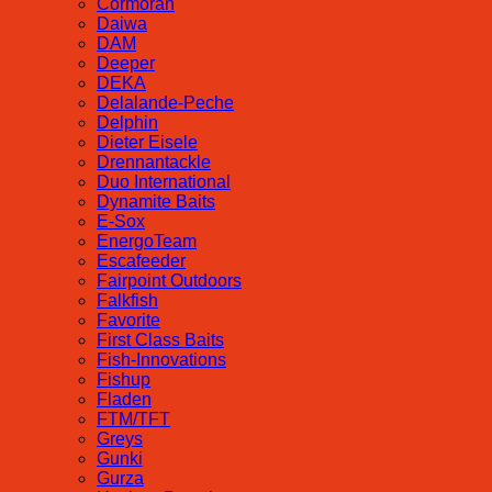
Cormoran
Daiwa
DAM
Deeper
DEKA
Delalande-Peche
Delphin
Dieter Eisele
Drennantackle
Duo International
Dynamite Baits
E-Sox
EnergoTeam
Escafeeder
Fairpoint Outdoors
Falkfish
Favorite
First Class Baits
Fish-Innovations
Fishup
Fladen
FTM/TFT
Greys
Gunki
Gurza