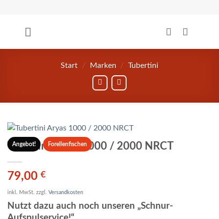
Zum
Inhalt
springen
Start
/
Marken
/
Tubertini
Tubertini Aryas 1000 / 2000 NRCT
Angebot!
Forellenfischen
79,00
€
inkl. MwSt.
zzgl.
Versandkosten
Nutzt dazu auch noch unseren „Schnur-
Aufspulservice!“