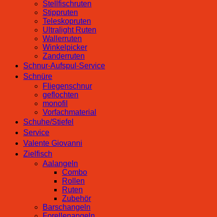
Stellfischruten
Stippruten
Teleskopruten
Ultralight Ruten
Wallerruten
Winkelpicker
Zanderruten
Schnur-Aufspul-Service
Schnüre
Fliegenschnur
geflochten
monofil
Vorfachmaterial
Schuhe/Stiefel
Service
Valente Giovanni
Zielfisch
Aalangeln
Combo
Rollen
Ruten
Zubehör
Barschangeln
Forellenangeln