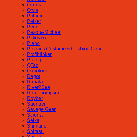
Okuma
Orvis
Paladin
Pelzer
Penn
Pezon&Michael
Pilkmaxx
Plano
Probaits Customized Fishing Gear
Profiblinker
Prologic
QTac
Quantum
Ragot
Rapala
River2Sea
Ron Thompson
Royber
Saenger
Savage Gear
Scierra
Seika
Shimano
Shirasu
Spirale