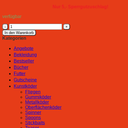
Nur 5,- Sperrgutzuschlag!
verfügbar
Lieblingsköder
Rute
In den Warenkorb
Ultraboost
Kategorien
Ultralight
Menge
Angebote
Bekleidung
Bestseller
Bücher
Futter
Gutscheine
Kunstköder
Fliegen
Gummiköder
Metallköder
Oberflächenköder
Spinner
Spoons
Stickbaits
Teaser