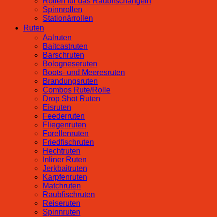
Rollen für das Raubfischangeln
Spinnrollen
Stationärrollen
Ruten
Aalruten
Baitcastruten
Barschruten
Bologneseruten
Boots- und Meeresruten
Brandungsruten
Combos Rute/Rolle
Drop Shot Ruten
Eisruten
Feederruten
Fliegenruten
Forellenruten
Friedfischruten
Hechtruten
Inliner Ruten
Jerkbaitruten
Karpfenruten
Matchruten
Raubfischruten
Reiseruten
Spinnruten