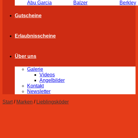
Abu Garcia
Balzer
Berkley
Gutscheine
Erlaubnisscheine
Über uns
Galerie
Videos
Angelbilder
Kontakt
Newsletter
Start
/
Marken
/
Lieblingsköder