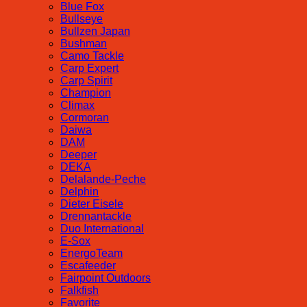
Blue Fox
Bullseye
Bullzen Japan
Bushman
Camo Tackle
Carp Expert
Carp Spirit
Champion
Climax
Cormoran
Daiwa
DAM
Deeper
DEKA
Delalande-Peche
Delphin
Dieter Eisele
Drennantackle
Duo International
E-Sox
EnergoTeam
Escafeeder
Fairpoint Outdoors
Falkfish
Favorite