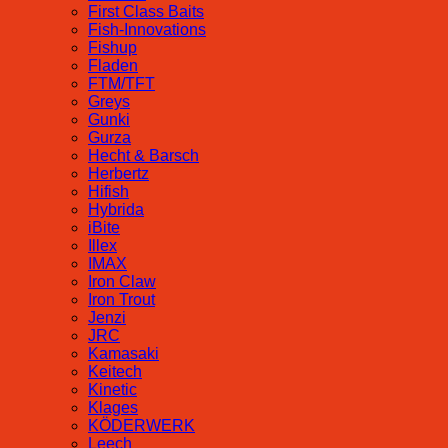
First Class Baits
Fish-Innovations
Fishup
Fladen
FTM/TFT
Greys
Gunki
Gurza
Hecht & Barsch
Herbertz
Hifish
Hybrida
iBite
Illex
IMAX
Iron Claw
Iron Trout
Jenzi
JRC
Kamasaki
Keitech
Kinetic
Klages
KÖDERWERK
Leech