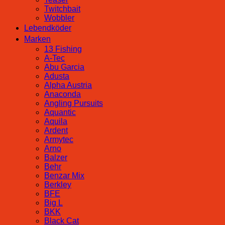
Twitchbait
Wobbler
Lebendköder
Marken
13 Fishing
A-Tec
Abu Garcia
Adusta
Alpha Austria
Anaconda
Angling Pursuits
Aquantic
Aquila
Ardent
Armytec
Arno
Balzer
Behr
Benzar Mix
Berkley
BFE
Big L
BKK
Black Cat