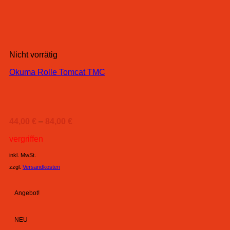
Nicht vorrätig
Okuma Rolle Tomcat TMC
44,00
€
–
84,00
€
vergriffen
inkl. MwSt.
zzgl.
Versandkosten
Angebot!
NEU