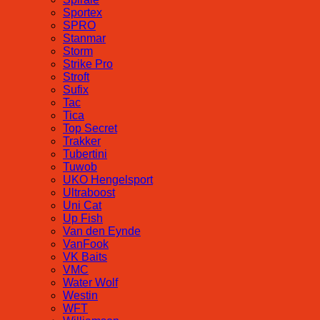
Sportex
SPRO
Stanmar
Storm
Strike Pro
Stroft
Sufix
Tac
Tica
Top Secret
Trakker
Tubertini
Tuwob
UKO Hengelsport
Ultraboost
Uni Cat
Up Fish
Van den Eynde
VanFook
VK Baits
VMC
Water Wolf
Westin
WFT