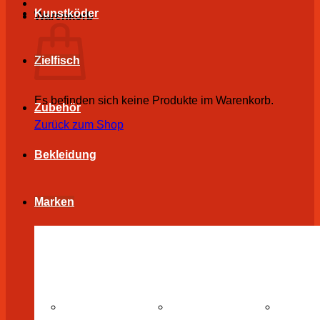
Kunstköder
Warenkorb
Zielfisch
Es befinden sich keine Produkte im Warenkorb.
Zubehör
Zurück zum Shop
Bekleidung
Marken