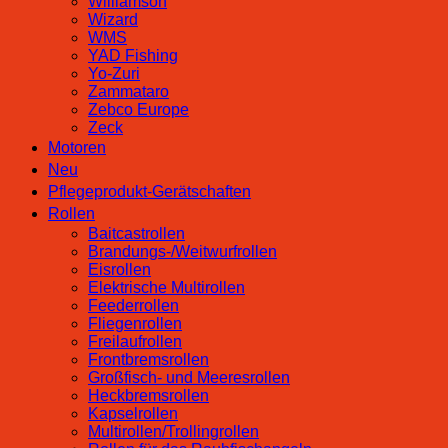
Williamson
Wizard
WMS
YAD Fishing
Yo-Zuri
Zammataro
Zebco Europe
Zeck
Motoren
Neu
Pflegeprodukt-Gerätschaften
Rollen
Baitcastrollen
Brandungs-/Weitwurfrollen
Eisrollen
Elektrische Multirollen
Feederrollen
Fliegenrollen
Freilaufrollen
Frontbremsrollen
Großfisch- und Meeresrollen
Heckbremsrollen
Kapselrollen
Multirollen/Trollingrollen