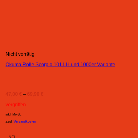
Nicht vorrätig
Okuma Rolle Scorpio 101 LH und 1000er Variante
47,00
€
–
69,90
€
vergriffen
inkl. MwSt.
zzgl.
Versandkosten
NEU