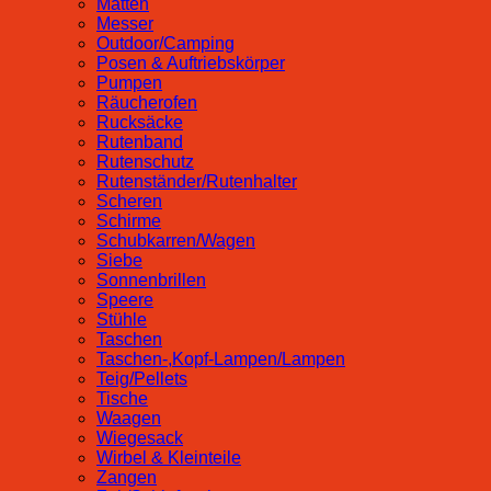
Matten
Messer
Outdoor/Camping
Posen & Auftriebskörper
Pumpen
Räucherofen
Rucksäcke
Rutenband
Rutenschutz
Rutenständer/Rutenhalter
Scheren
Schirme
Schubkarren/Wagen
Siebe
Sonnenbrillen
Speere
Stühle
Taschen
Taschen-,Kopf-Lampen/Lampen
Teig/Pellets
Tische
Waagen
Wiegesack
Wirbel & Kleinteile
Zangen