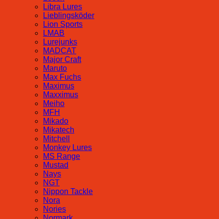
Libra Lures
Lieblingsköder
Lion Sports
LMAB
Lurejunks
MADCAT
Major Craft
Maruto
Max Fuchs
Maximus
Maxximus
Meiho
MFH
Mikado
Mikatech
Mitchell
Monkey Lures
MS Range
Mustad
Nays
NGT
Nippon Tackle
Nora
Nories
Normark