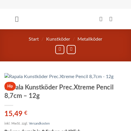
Zum
Inhalt
springen
Start
/
Kunstköder
/
Metallköder
Rapala Kunstköder Prec.Xtreme Pencil
Hip
8,7cm – 12g
15,49
€
inkl. MwSt.
zzgl.
Versandkosten