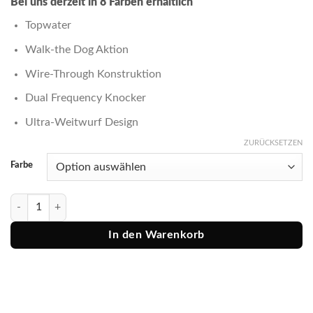
Bei uns derzeit in 8 Farben erhältlich
Topwater
Walk-the Dog Aktion
Wire-Through Konstruktion
Dual Frequency Knocker
Ultra-Weitwurf Design
ZURÜCKSETZEN
Farbe
Rapala Kunstköder Prec.Xtreme Pencil 8,7cm - 12g Menge
In den Warenkorb