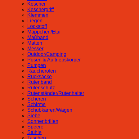
Kescher
Keschergriff
Klemmen
Liegen
Lockstoff
Mäppchen/Etui
Maßband
Matten
Messer
Outdoor/Camping
Posen & Auftriebskörper
Pumpen
Räucherofen
Rucksäcke
Rutenband
Rutenschutz
Rutenständer/Rutenhalter
Scheren
Schirme
Schubkarren/Wagen
Siebe
Sonnenbrillen
Speere
Stühle
Taschen