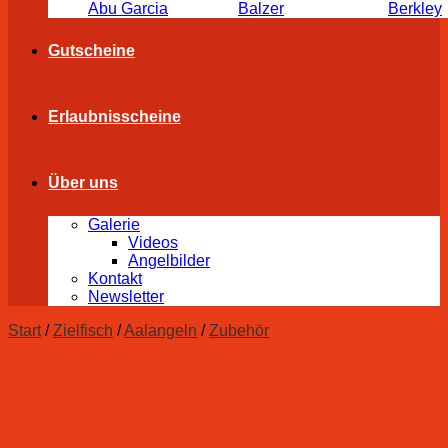
Abu Garcia
Balzer
Berkley
Gutscheine
Erlaubnisscheine
Über uns
Galerie
Videos
Angelbilder
Kontakt
Newsletter
Start
/
Zielfisch
/
Aalangeln
/
Zubehör