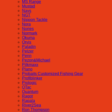
MS Range
Mustad
Nays
NGT
Nippon Tackle
Nora
Nories
Normark
Okuma
Orvis
Paladin
Pelzer
Penn
Pezon&Michael
Pilkmaxx
Plano
Probaits Customized Fishing Gear
Profiblinker
Prologic
QTac
Quantum
Ragot
Rapala
River2Sea
Ron Thompson