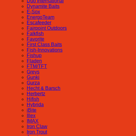
Duo International
Dynamite Baits
E-Sox
EnergoTeam
Escafeeder
Fairpoint Outdoors
Falkfish
Favorite
First Class Baits
Fish-Innovations
Fishup
Fladen
FTM/TFT
Greys
Gunki
Gurza
Hecht & Barsch
Herbertz
Hifish
Hybrida
iBite
Illex
IMAX
Iron Claw
Iron Trout