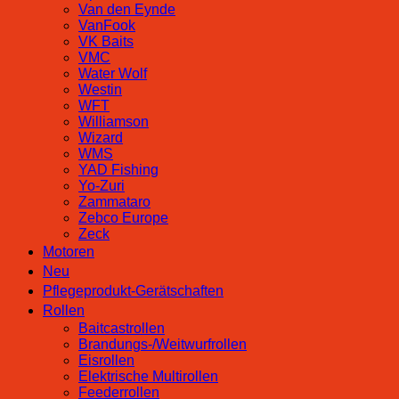
Van den Eynde
VanFook
VK Baits
VMC
Water Wolf
Westin
WFT
Williamson
Wizard
WMS
YAD Fishing
Yo-Zuri
Zammataro
Zebco Europe
Zeck
Motoren
Neu
Pflegeprodukt-Gerätschaften
Rollen
Baitcastrollen
Brandungs-/Weitwurfrollen
Eisrollen
Elektrische Multirollen
Feederrollen