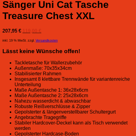
Sänger Uni Cat Tasche
Treasure Chest XXL
Ursprünglicher
Aktueller
207,95
€
119,00
€
Preis
Preis
inkl. 19 % MwSt.
zzgl.
Versandkosten
war:
ist:
207,95 €
119,00 €.
Lässt keine Wünsche offen!
Tackletasche für Wallerzubehör
Außenmaße: 70x35x34cm
Stabilisierter Rahmen
Insgesamt 8 klettbare Trennwände für variantenreiche
Unterteilung
Maße Außentasche 1: 36x28x6cm
Maße Außentasche 2: 25x28x6cm
Nahezu wasserdicht & abwaschbar
Robuste Reißverschlüsse & Zipper
Gepolsterter & längenverstellbarer Schultergurt
Angebrachte Tragegriffe
Stabiler Hardcover-Deckel kann als Tisch verwendet
werden
Gepolsterter Hardcase-Boden