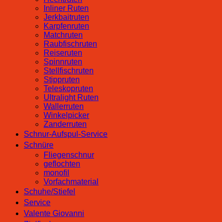
Inliner Ruten
Jerkbaitruten
Karpfenruten
Matchruten
Raubfischruten
Reiseruten
Spinnruten
Stellfischruten
Stippruten
Teleskopruten
Ultralight Ruten
Wallerruten
Winkelpicker
Zanderruten
Schnur-Aufspul-Service
Schnüre
Fliegenschnur
geflochten
monofil
Vorfachmaterial
Schuhe/Stiefel
Service
Valente Giovanni