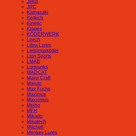
Jenzi
JRC
Kamasaki
Keitech
Kinetic
Klages
KÖDERWERK
Leech
Libra Lures
Lieblingsköder
Lion Sports
LMAB
Lurejunks
MADCAT
Major Craft
Maruto
Max Fuchs
Maximus
Maxximus
Meiho
MFH
Mikado
Mikatech
Mitchell
Monkey Lures