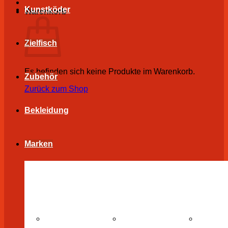
Kunstköder
Warenkorb
Zielfisch
Es befinden sich keine Produkte im Warenkorb.
Zubehör
Zurück zum Shop
Bekleidung
Marken