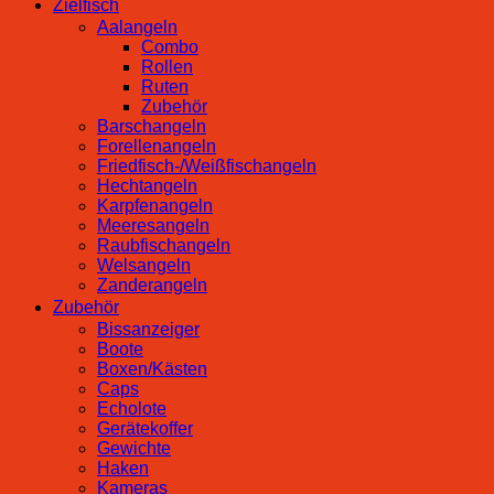
Zielfisch
Aalangeln
Combo
Rollen
Ruten
Zubehör
Barschangeln
Forellenangeln
Friedfisch-/Weißfischangeln
Hechtangeln
Karpfenangeln
Meeresangeln
Raubfischangeln
Welsangeln
Zanderangeln
Zubehör
Bissanzeiger
Boote
Boxen/Kästen
Caps
Echolote
Gerätekoffer
Gewichte
Haken
Kameras