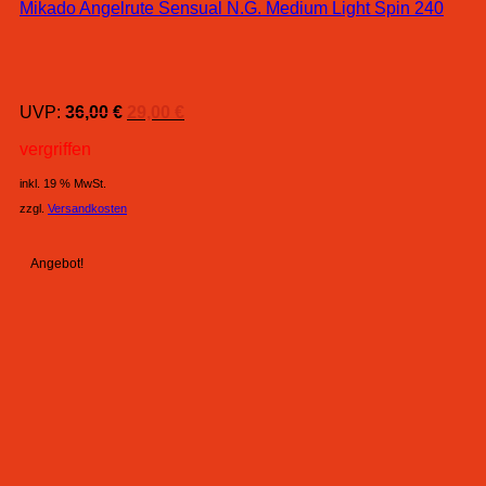
Mikado Angelrute Sensual N.G. Medium Light Spin 240
Ursprünglicher
Aktueller
UVP:
36,00
€
29,00
€
Preis
Preis
vergriffen
war:
ist:
36,00 €
29,00 €.
inkl. 19 % MwSt.
zzgl.
Versandkosten
Angebot!