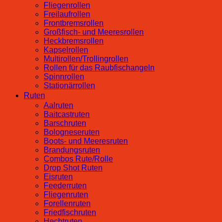
Fliegenrollen
Freilaufrollen
Frontbremsrollen
Großfisch- und Meeresrollen
Heckbremsrollen
Kapselrollen
Multirollen/Trollingrollen
Rollen für das Raubfischangeln
Spinnrollen
Stationärrollen
Ruten
Aalruten
Baitcastruten
Barschruten
Bologneseruten
Boots- und Meeresruten
Brandungsruten
Combos Rute/Rolle
Drop Shot Ruten
Eisruten
Feederruten
Fliegenruten
Forellenruten
Friedfischruten
Hechtruten