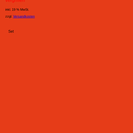
vergriffen
war:
ist:
679,95 €
659,00 €.
inkl. 19 % MwSt.
zzgl.
Versandkosten
Set