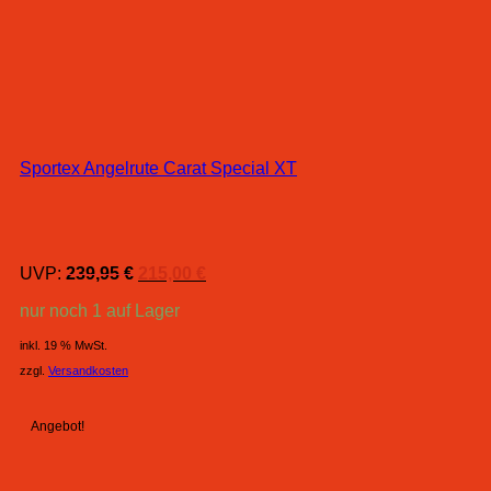
Sportex Angelrute Carat Special XT
Ursprünglicher
Aktueller
UVP:
239,95
€
215,00
€
Preis
Preis
nur noch 1 auf Lager
war:
ist:
239,95 €
215,00 €.
inkl. 19 % MwSt.
zzgl.
Versandkosten
Angebot!