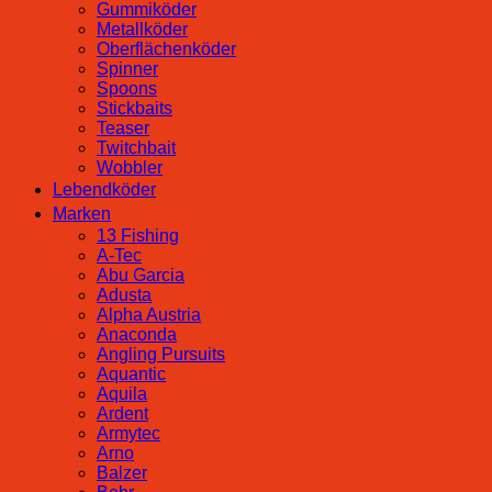
Gummiköder
Metallköder
Oberflächenköder
Spinner
Spoons
Stickbaits
Teaser
Twitchbait
Wobbler
Lebendköder
Marken
13 Fishing
A-Tec
Abu Garcia
Adusta
Alpha Austria
Anaconda
Angling Pursuits
Aquantic
Aquila
Ardent
Armytec
Arno
Balzer