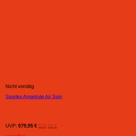
Nicht vorrätig
Sportex Angelrute Air Spin
Ursprünglicher
Aktueller
UVP:
679,95
€
659,00
€
Preis
Preis