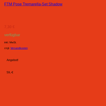
FTM Pose Tremarella-Set Shadow
7,30
€
verfügbar
inkl. MwSt.
zzgl.
Versandkosten
Angebot!
59,-€