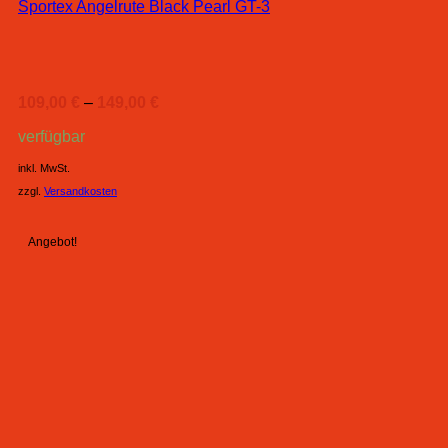
Sportex Angelrute Black Pearl GT-3
109,00
€
–
149,00
€
verfügbar
inkl. MwSt.
zzgl.
Versandkosten
Angebot!