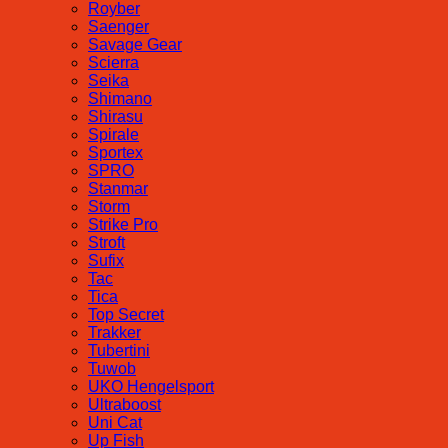
Royber
Saenger
Savage Gear
Scierra
Seika
Shimano
Shirasu
Spirale
Sportex
SPRO
Stanmar
Storm
Strike Pro
Stroft
Sufix
Tac
Tica
Top Secret
Trakker
Tubertini
Tuwob
UKO Hengelsport
Ultraboost
Uni Cat
Up Fish