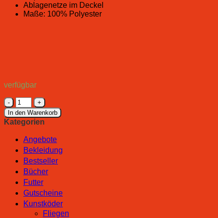
Ablagenetze im Deckel
Maße: 100% Polyester
verfügbar
Sänger
Uni
In den Warenkorb
Cat
Kategorien
Tasche
Treasure
Angebote
Chest
Bekleidung
XXL
Bestseller
Menge
Bücher
Futter
Gutscheine
Kunstköder
Fliegen