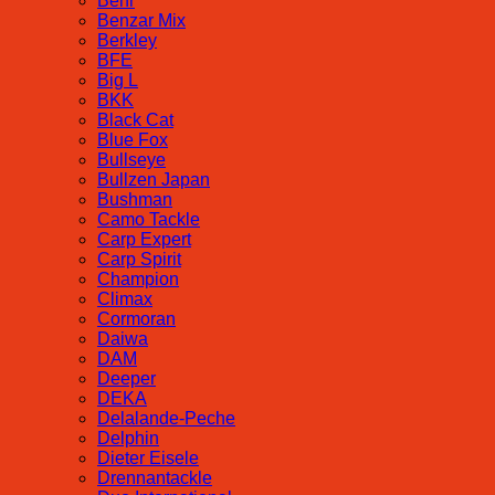
Behr
Benzar Mix
Berkley
BFE
Big L
BKK
Black Cat
Blue Fox
Bullseye
Bullzen Japan
Bushman
Camo Tackle
Carp Expert
Carp Spirit
Champion
Climax
Cormoran
Daiwa
DAM
Deeper
DEKA
Delalande-Peche
Delphin
Dieter Eisele
Drennantackle