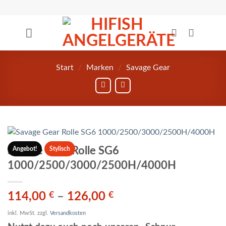
Zum
Inhalt
springen
Start
/
Marken
/
Savage Gear
Savage Gear Rolle SG6
Angebot!
Stylisch
1000/2500/3000/2500H/4000H
114,00
€
–
126,00
€
inkl. MwSt.
zzgl.
Versandkosten