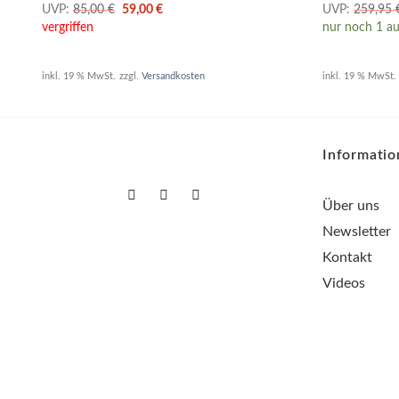
Ursprünglicher
Aktueller
UVP:
85,00
€
59,00
€
UVP:
259,95
Preis
Preis
vergriffen
nur noch 1 au
war:
ist:
85,00 €
59,00 €.
inkl. 19 % MwSt.
zzgl.
Versandkosten
inkl. 19 % MwSt.
Informati
Über uns
Newsletter
Kontakt
Videos