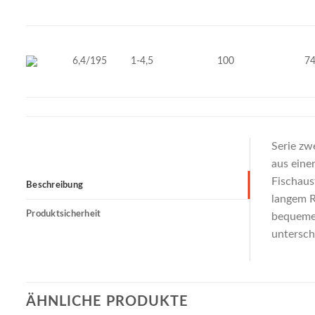
6,4/195
1-4,5
100
7
Serie zw
aus eine
Fischaus
Beschreibung
langem R
Produktsicherheit
bequemen
untersc
ÄHNLICHE PRODUKTE