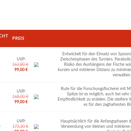
CHT
PREIS
Entwickelt für den Einsatz von Spoons
UVP:
Zwischenphasen des Turniers. Parabolisc
9
162,80
€
Risiko des Aushängens der Fische w
Ursprünglicher
Aktueller
99,00
€
kurzen und mittleren Distanz zu minimie
Preis
Preis
verwalten.
war:
ist:
162,80 €
99,00 €.
Rute für die Forschungsfischerei mit M
UVP:
Spitze ist es möglich, auch bei seh
7
168,00
€
Empfindlichkeit zu erzielen. Die steifere
Ursprünglicher
Aktueller
99,00
€
es für den zaghaftesten Bis
Preis
Preis
war:
ist:
168,00 €
99,00 €.
UVP:
Hauptsächlich für die Anfangsphasen 
0
173,30
€
Verwendung von kleinen und mittleren
Ursprünglicher
Aktueller