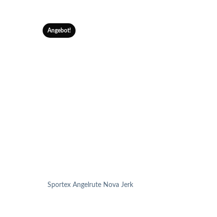
Angebot!
Angeb
Sportex Angelrute Nova Jerk
Sport