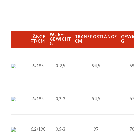
WURF-
LÄNGE
TRANSPORTLÄNGE
GEWI
GEWICHT
FT/CM
CM
G
G
6/185
0-2,5
94,5
6
6/185
0,2-3
94,5
6
6,2/190
0,5-3
97
7