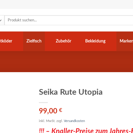
Suchen
nach:
tköder
Zielfisch
Zubehör
Bekleidung
Marke
Seika Rute Utopia
99,00
€
inkl. MwSt.
zzgl.
Versandkosten
!!! – Knaller-Preise zum Jahres-E