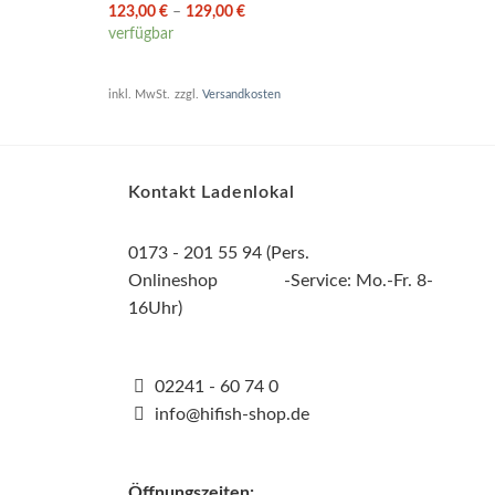
123,00
€
–
129,00
€
UVP:
verfügbar
nur n
inkl. MwSt.
zzgl.
Versandkosten
inkl. 
Kontakt Ladenlokal
0173 - 201 55 94 (Pers.
Onlineshop -Service: Mo.-Fr. 8-
16Uhr)
02241 - 60 74 0
info@hifish-shop.de
Öffnungszeiten: