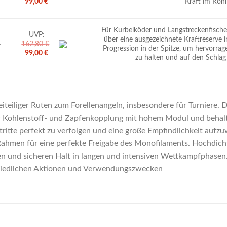
99,00
€
Kraft im Rohl
Preis
Preis
war:
ist:
173,30 €
99,00 €.
Für Kurbelköder und Langstreckenfischere
UVP:
über eine ausgezeichnete Kraftreserve i
4
162,80
€
Progression in der Spitze, um hervorr
Ursprünglicher
Aktueller
99,00
€
zu halten und auf den Schlag 
Preis
Preis
war:
ist:
162,80 €
99,00 €.
eiteiliger Ruten zum Forellenangeln, insbesondere für Turniere. 
r Kohlenstoff- und Zapfenkopplung mit hohem Modul und behalten 
tritte perfekt zu verfolgen und eine große Empfindlichkeit aufzu
ahmen für eine perfekte Freigabe des Monofilaments. Hochdichte
 und sicheren Halt in langen und intensiven Wettkampfphasen. 
hiedlichen Aktionen und Verwendungszwecken