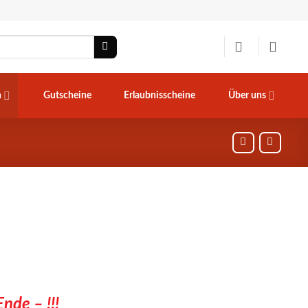
n
Gutscheine
Erlaubnisscheine
Über uns
nde – !!!