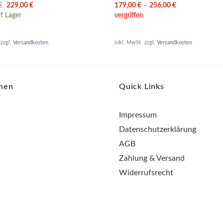
Ursprünglicher
Aktueller
€
229,00
€
179,00
€
–
256,00
€
Preis
Preis
f Lager
vergriffen
war:
ist:
259,95 €
229,00 €.
zzgl.
Versandkosten
inkl. MwSt.
zzgl.
Versandkosten
onen
Quick Links
Impressum
Datenschutzerklärung
AGB
Zahlung & Versand
Widerrufsrecht