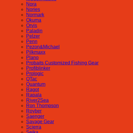
Nora
Nories
Normark
Okuma
Orvis
Paladin
Pelzer
Penn
Pezon&Michael
Pilkmaxx
Plano
Probaits Customized Fishing Gear
Profiblinker
Prologic
QTac
Quantum
Ragot
Rapala
River2Sea
Ron Thompson
Royber
Saenger
Savage Gear
Scierra
Seika