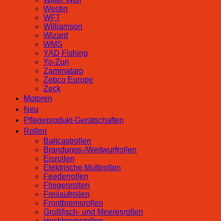
Westin
WFT
Williamson
Wizard
WMS
YAD Fishing
Yo-Zuri
Zammataro
Zebco Europe
Zeck
Motoren
Neu
Pflegeprodukt-Gerätschaften
Rollen
Baitcastrollen
Brandungs-/Weitwurfrollen
Eisrollen
Elektrische Multirollen
Feederrollen
Fliegenrollen
Freilaufrollen
Frontbremsrollen
Großfisch- und Meeresrollen
Heckbremsrollen