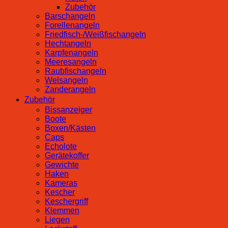
Zubehör
Barschangeln
Forellenangeln
Friedfisch-/Weißfischangeln
Hechtangeln
Karpfenangeln
Meeresangeln
Raubfischangeln
Welsangeln
Zanderangeln
Zubehör
Bissanzeiger
Boote
Boxen/Kästen
Caps
Echolote
Gerätekoffer
Gewichte
Haken
Kameras
Kescher
Keschergriff
Klemmen
Liegen