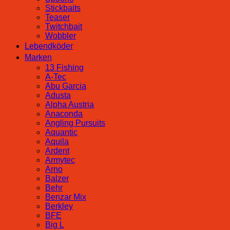
Stickbaits
Teaser
Twitchbait
Wobbler
Lebendköder
Marken
13 Fishing
A-Tec
Abu Garcia
Adusta
Alpha Austria
Anaconda
Angling Pursuits
Aquantic
Aquila
Ardent
Armytec
Arno
Balzer
Behr
Benzar Mix
Berkley
BFE
Big L