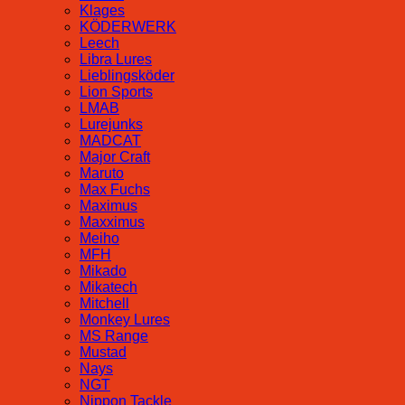
Klages
KÖDERWERK
Leech
Libra Lures
Lieblingsköder
Lion Sports
LMAB
Lurejunks
MADCAT
Major Craft
Maruto
Max Fuchs
Maximus
Maxximus
Meiho
MFH
Mikado
Mikatech
Mitchell
Monkey Lures
MS Range
Mustad
Nays
NGT
Nippon Tackle