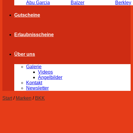
Abu Garcia
Balzer
Berkley
Gutscheine
Erlaubnisscheine
Über uns
Galerie
Videos
Angelbilder
Kontakt
Newsletter
Start
/
Marken
/
BKK