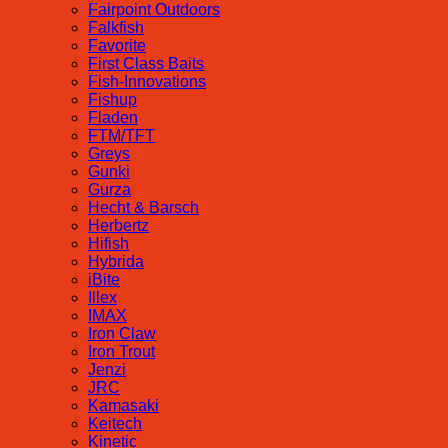
Fairpoint Outdoors
Falkfish
Favorite
First Class Baits
Fish-Innovations
Fishup
Fladen
FTM/TFT
Greys
Gunki
Gurza
Hecht & Barsch
Herbertz
Hifish
Hybrida
iBite
Illex
IMAX
Iron Claw
Iron Trout
Jenzi
JRC
Kamasaki
Keitech
Kinetic