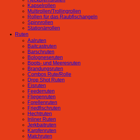
Kapselrollen
Multirollen/Trollingrollen
Rollen für das Raubfischangeln
Spinnrollen
Stationärrollen
Ruten
Aalruten
Baitcastruten
Barschruten
Bologneseruten
Boots- und Meeresruten
Brandungsruten
Combos Rute/Rolle
Drop Shot Ruten
Eisruten
Feederruten
Fliegenruten
Forellenruten
Friedfischruten
Hechtruten
Inliner Ruten
Jerkbaitruten
Karpfenruten
Matchruten