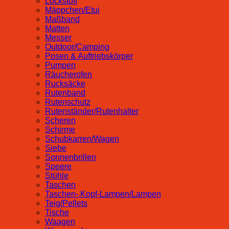
Lockstoff
Mäppchen/Etui
Maßband
Matten
Messer
Outdoor/Camping
Posen & Auftriebskörper
Pumpen
Räucherofen
Rucksäcke
Rutenband
Rutenschutz
Rutenständer/Rutenhalter
Scheren
Schirme
Schubkarren/Wagen
Siebe
Sonnenbrillen
Speere
Stühle
Taschen
Taschen-,Kopf-Lampen/Lampen
Teig/Pellets
Tische
Waagen