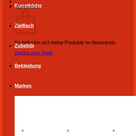
Kunstköder
Warenkorb
Zielfisch
Es befinden sich keine Produkte im Warenkorb.
Zubehör
Zurück zum Shop
Bekleidung
Marken