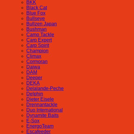
BKK
Black Cat
Blue Fox
Bullseye
Bullzen Japan
Bushman
Camo Tackle
Carp Expert
Carp Spirit
Champion
Climax
Cormoran
Daiwa
DAM
Deeper
DEKA
Delalande-Peche
Delphin
Dieter Eisele
Drennantackle
Duo International
Dynamite Baits
E-Sox
EnergoTeam
Escafeeder