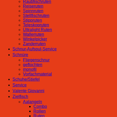
Raubfischruten
Reiseruten
Spinnruten
Stellfischruten
Stippruten
Teleskopruten
Ultralight Ruten
Wallerruten
Winkelpicker
Zanderruten
Schnur-Aufspul-Service
Schnüre
Fliegenschnur
geflochten
monofil
Vorfachmaterial
Schuhe/Stiefel
Service
Valente Giovanni
Zielfisch
Aalangeln
Combo
Rollen
Ruten