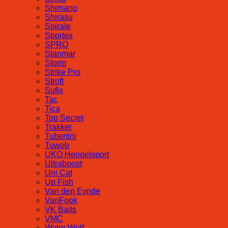
Shimano
Shirasu
Spirale
Sportex
SPRO
Stanmar
Storm
Strike Pro
Stroft
Sufix
Tac
Tica
Top Secret
Trakker
Tubertini
Tuwob
UKO Hengelsport
Ultraboost
Uni Cat
Up Fish
Van den Eynde
VanFook
VK Baits
VMC
Water Wolf